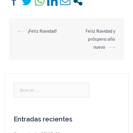
⟵
¡Feliz Navidad!
Feliz Navidad y
Navegación
próspero año
de
nuevo
⟶
entradas
Buscar:
Entradas recientes