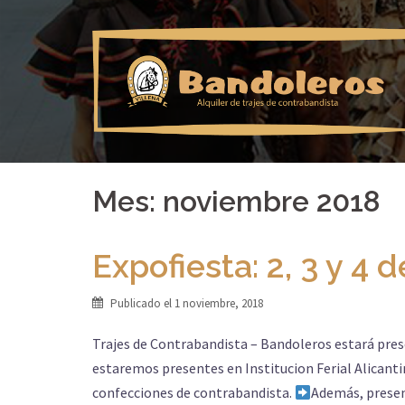
Saltar
al
contenido
Mes: noviembre 2018
Expofiesta: 2, 3 y 4
Publicado el
1 noviembre, 2018
Trajes de Contrabandista – Bandoleros estará prese
estaremos presentes en Institucion Ferial Alicant
confecciones de contrabandista.
Además, presen